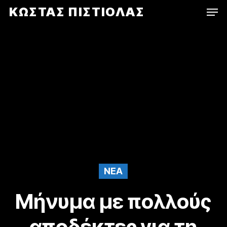
Men
Skip
ΚΩΣΤΑΣ ΠΙΣΤΙΟΛΑΣ
to
main
content
NEA
Μήνυμα με πολλούς
αποδέκτες για τη