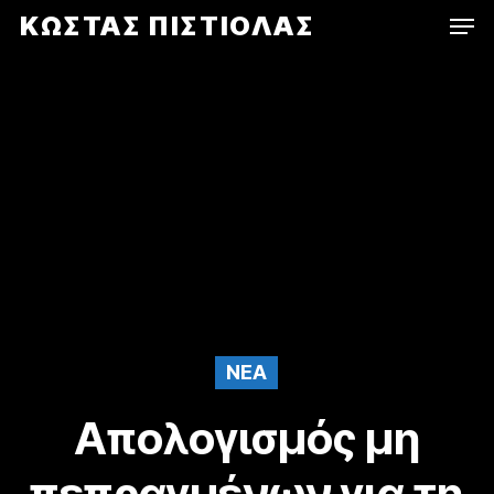
Men
Skip
ΚΩΣΤΑΣ ΠΙΣΤΙΟΛΑΣ
to
main
content
NEA
Απολογισμός μη
πεπραγμένων για τη