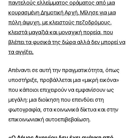
παντελούς ελλείμματος οράματος από μια
κουρασμένη Δημοτική Αρχή. Μίλησε για μια
πόλη άψυχη, με κλειστούς πεζοδρόμους,
κλειστά μαγαζιά και μοναχική πορεία, που
βλέπει τα φυσικά της δώρα αλλά δεν μπορεί να
τα αγγίξει.
Απέναντι σε αυτή την πραγματικότητα, όπως
υποστήριξε, προβάλλεται μια «μικρή εικόνα»
που κάποιοι επιχειρούν να εμφανίσουν ως
μεγάλη: μια διοίκηση που επενδύει στη
φωτογραφία, στα κοινωνικά δίκτυα και στην
επικοινωνιακή αυτοεπιβεβαίωση.
«Ο Δήμος Αγρινίου δεν έχει ανάγκη από