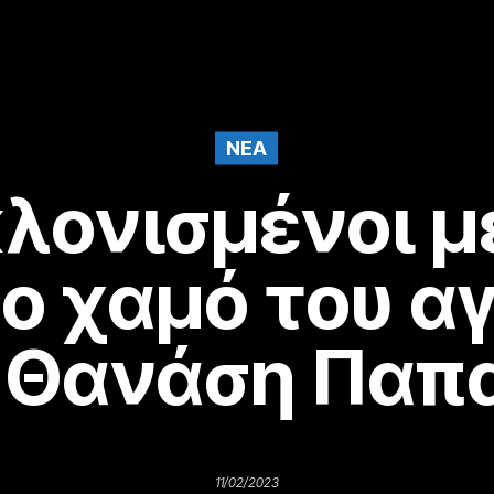
NEA
λονισμένοι μ
ο χαμό του α
ύ Θανάση Παπ
11/02/2023