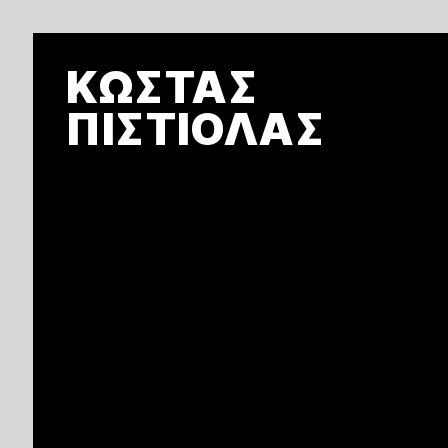
Skip
to
ΚΩΣΤΑΣ
main
content
ΠΙΣΤΙΟΛΑΣ