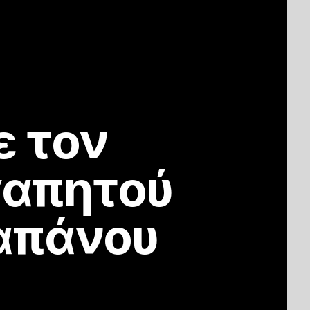
ε τον
γαπητού
απάνου