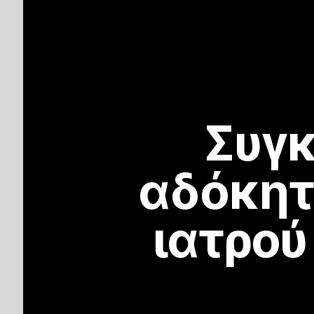
Συγκ
αδόκητ
ιατρο