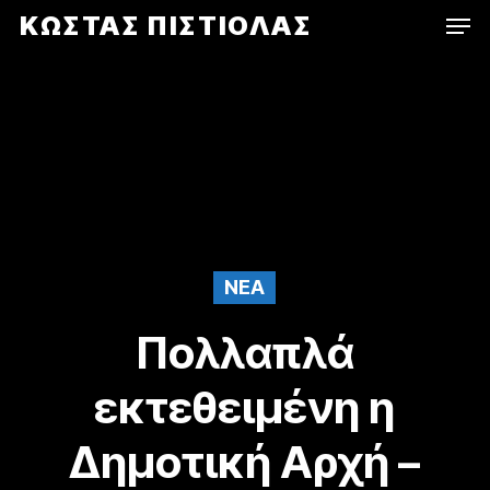
Men
Skip
ΚΩΣΤΑΣ ΠΙΣΤΙΟΛΑΣ
to
main
content
NEA
Πολλαπλά
εκτεθειμένη η
Δημοτική Αρχή –