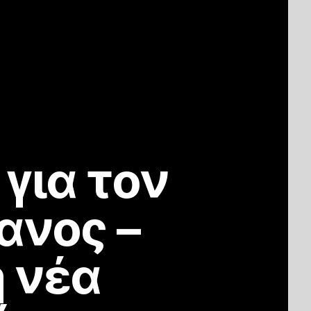
για τον
ανος –
η νέα