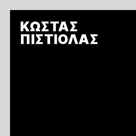
Skip
to
ΚΩΣΤΑΣ
main
content
ΠΙΣΤΙΟΛΑΣ