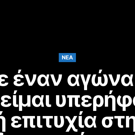
NEA
 έναν αγώνα 
 είμαι υπερήφ
 επιτυχία στ