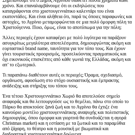
Σημειώνουμε ότι ο Δήμος Αγρινίου διαθέτει πολλά χρήματα κάθε
χρόνο. Και επαναλαμβάνουμε ότι οι εκδηλώσεις που
καταγράφονται στο χριστουγεννιάτικο καλεντάρι του είναι
εκατοντάδες. Και είναι αλήθεια ότι, παρά τις όποιες παραφωνίες και
αστοχίες, το Αγρίνιο μεταμορφώνεται σε μια πολύ όμορφη πόλη τα
Χριστούγεννα. Ποιο, όμως, είναι το αποτύπωμα για την πόλη;
Άλλες περιοχές έχουν καταφέρει με πολύ λιγότερα να παράξουν
ασυγκρίτως μεγαλύτερα αποτελέσματα, δημιουργώντας ακόμη και
εορταστικό brand name, ταυτότητα για τον τόπο τους. Και έχουν
γίνει τουριστικός προορισμός, προσελκύοντας πραγματικούς και
όχι εικονικούς επισκέπτες από κάθε γωνιά της Ελλάδας, ακόμη και
απ’ το εξωτερικό.
Τι παραπάνω διαθέτουν αυτές οι περιοχές; Όραμα, σχεδιασμό,
οργάνωση, αφοσίωση στο στόχο ουσιαστικής και έμπρακτης
ανάδειξης και στήριξης του τόπου τους.
Ένα τέτοιο Χριστουγεννιάτικο Χωριό θα αποτελούσε σημείο
αναφοράς και θα λειτουργούσε ως το θεμέλιο, πάνω στο οποίο το
Πάρκο θα αποκτούσε ξανά ζωή και το Αγρίνιο θα έχτιζε ένα
καινούριο μοντέλο χριστουγεννιάτικης αναψυχής και πολιτιστικής
δημιουργίας, όπου όμορφα και γιορτινά θα συνδυάζεται η αγορά
Christmas market) και η εστίαση με τα ξωτικά και το παραμύθια
από ζάχαρη, το θέατρο και η μουσική με βιωματικά και
διαδραστικά χριστουγεννιάτικα δρώμενα.