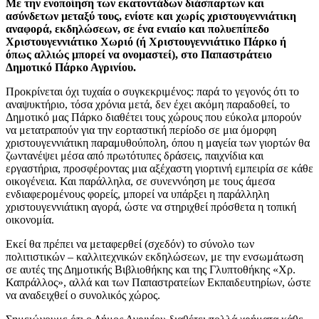
Με την ενοποίηση των εκατοντάδων διάσπαρτων και
ασύνδετων μεταξύ τους, ενίοτε και χωρίς χριστουγεννιάτικη
αναφορά, εκδηλώσεων, σε ένα ενιαίο και πολυεπίπεδο
Χριστουγεννιάτικο Χωριό (ή Χριστουγεννιάτικο Πάρκο ή
όπως αλλιώς μπορεί να ονομαστεί), στο Παπαστράτειο
Δημοτικό Πάρκο Αγρινίου.
Προκρίνεται όχι τυχαία ο συγκεκριμένος: παρά το γεγονός ότι το
αναψυκτήριο, τόσα χρόνια μετά, δεν έχει ακόμη παραδοθεί, το
Δημοτικό μας Πάρκο διαθέτει τους χώρους που εύκολα μπορούν
να μετατραπούν για την εορταστική περίοδο σε μια όμορφη
χριστουγεννιάτικη παραμυθούπολη, όπου η μαγεία των γιορτών θα
ζωντανέψει μέσα από πρωτότυπες δράσεις, παιχνίδια και
εργαστήρια, προσφέροντας μια αξέχαστη γιορτινή εμπειρία σε κάθε
οικογένεια. Και παράλληλα, σε συνεννόηση με τους άμεσα
ενδιαφερομένους φορείς, μπορεί να υπάρξει η παράλληλη
χριστουγεννιάτικη αγορά, ώστε να στηριχθεί πρόσθετα η τοπική
οικονομία.
Εκεί θα πρέπει να μεταφερθεί (σχεδόν) το σύνολο των
πολιτιστικών – καλλιτεχνικών εκδηλώσεων, με την ενσωμάτωση
σε αυτές της Δημοτικής Βιβλιοθήκης και της Γλυπτοθήκης «Χρ.
Καπράλλος», αλλά και των Παπαστρατείων Εκπαιδευτηρίων, ώστε
να αναδειχθεί ο συνολικός χώρος.