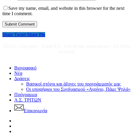
Save my name, email, and website in this browser for the next
time I comment.
Share
Tweet
Share
Pin
2024 © Copyright – Entek E.E. web design applications – All rights
reserved
Close
Βιογραφικό
Menu
Nέα
Δράσεις
Βασικοί στόχοι και άξονες του προγράμματός μας
Οι υποψήφιοι του Συνδυασμού «Αγρίνιο, Πάμε Ψηλά»
Πρόγραμμα
Α.Σ. ΤΡΙΤΩΝ
Επικοινωνία
twitter
facebook
instagram