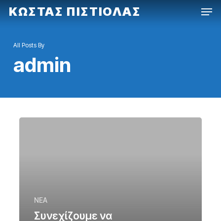
Men
Skip
ΚΩΣΤΑΣ ΠΙΣΤΙΟΛΑΣ
to
main
All Posts By
content
admin
NEA
Συνεχίζουμε να