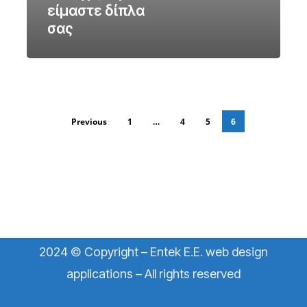
είμαστε δίπλα
σας
Previous
1
…
4
5
6
2024 © Copyright – Entek E.E. web design
applications – All rights reserved